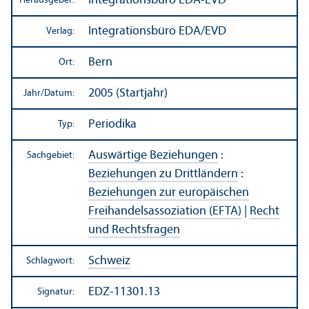
Integrations­büro EDA-EVD
Herausgeber:
Integrations­büro EDA/
EVD
Verlag:
Bern
Ort:
2005 (Startjahr)
Jahr/
Datum:
Periodika
Typ:
Auswärtige Beziehungen
:
Sachgebiet:
Beziehungen zu Drittländern
:
Beziehungen zur europäischen
Freihandels­assoziation (EFTA)
|
Recht
und Rechts­fragen
Schweiz
Schlagwort:
EDZ-11301.13
Signatur: