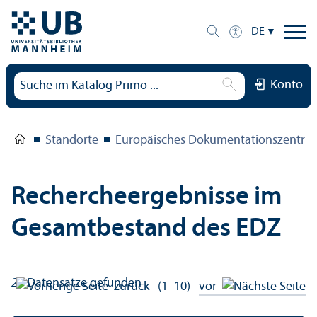
DE
Konto
Standorte
Europäisches Dokumentations­zentru
Rechercheergebnisse im
Gesamtbestand des EDZ
28
Datensätze gefunden
zurück
(1–10)
vor