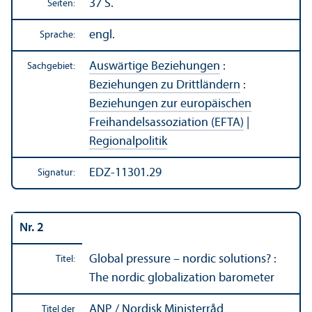
37 S.
Seiten:
engl.
Sprache:
Auswärtige Beziehungen
:
Sachgebiet:
Beziehungen zu Drittländern
:
Beziehungen zur europäischen
Freihandels­assoziation (EFTA)
|
Regionalpolitik
EDZ-11301.29
Signatur:
Nr. 2
Global pressure – nordic solutions? :
Titel:
The nordic globalization barometer
ANP / Nordisk Ministerråd
Titel der