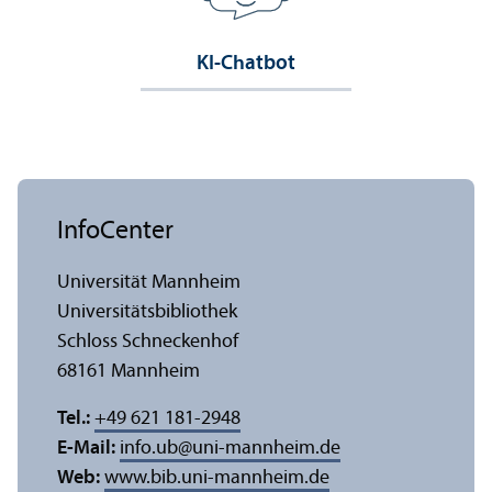
KI-Chatbot
InfoCenter
Universität Mannheim
Universitäts­bibliothek
Schloss Schneckenhof
68161 Mannheim
Tel.:
+49 621 181-2948
E-Mail:
info.ub
@
uni-mannheim.de
Web:
www.bib.uni-mannheim.de