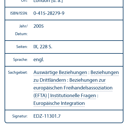
London [u. a.]
Ort:
0-415-28279-9
ISBN/
ISSN:
2005
Jahr/
Datum:
IX, 228 S.
Seiten:
engl.
Sprache:
Auswärtige Beziehungen
:
Beziehungen
Sachgebiet:
zu Drittländern
:
Beziehungen zur
europäischen Freihandels­assoziation
(EFTA)
|
Institutionelle Fragen
:
Europäische Integration
EDZ-11301.7
Signatur: