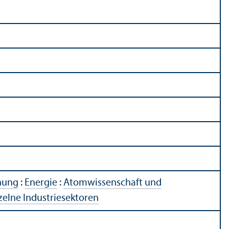
chung
:
Energie
:
Atom­wissenschaft und
zelne Industriesektoren