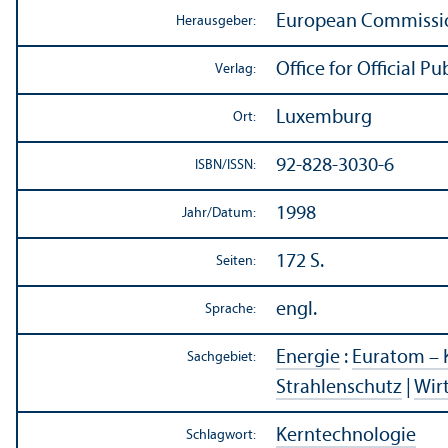
European Commissio
Herausgeber:
Office for Official 
Verlag:
Luxemburg
Ort:
92-828-3030-6
ISBN/
ISSN:
1998
Jahr/
Datum:
172 S.
Seiten:
engl.
Sprache:
Energie
:
Euratom – 
Sachgebiet:
Strahlenschutz
|
Wir
Kern­technologie
Schlagwort: