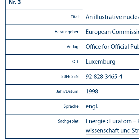
Nr. 3
An illustrative nucl
Titel:
European Commissio
Herausgeber:
Office for Official 
Verlag:
Luxemburg
Ort:
92-828-3465-4
ISBN/
ISSN:
1998
Jahr/
Datum:
engl.
Sprache:
Energie
:
Euratom – 
Sachgebiet:
wissenschaft und St