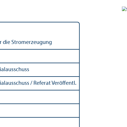
ür die Stromerzeugung
ial­ausschuss
l­ausschuss / Referat Veröffentl.