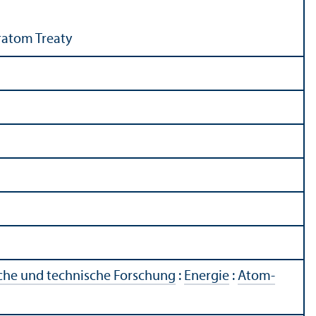
uratom Treaty
iche und technische Forschung
:
Energie
:
Atom­