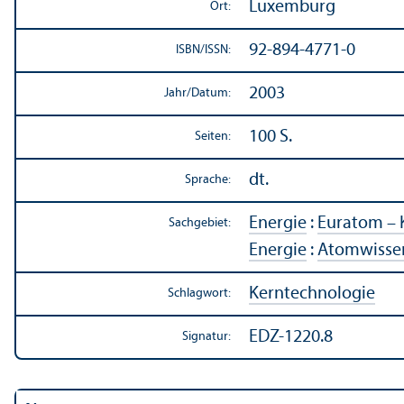
Luxemburg
Ort:
92-894-4771-0
ISBN/
ISSN:
2003
Jahr/
Datum:
100 S.
Seiten:
dt.
Sprache:
Energie
:
Euratom – 
Sachgebiet:
Energie
:
Atom­wisse
Kern­technologie
Schlagwort:
EDZ-1220.8
Signatur: