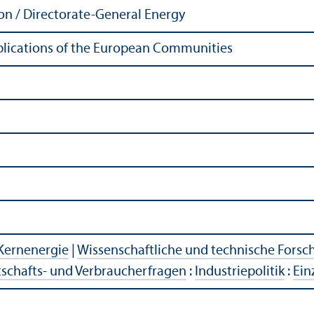
n / Directorate-General Energy
Publications of the European Communities
Kernenergie
|
Wissenschaft­liche und technische Fors
tschafts- und Verbraucherfragen
:
Industriepolitik
:
Ein