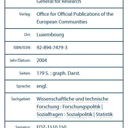
General for Research
Office for Official Publications of the
Verlag:
European Communities
Luxembourg
Ort:
92-894-7479-3
ISBN/
ISSN:
2004
Jahr/
Datum:
179 S. : graph. Darst.
Seiten:
engl.
Sprache:
Wissenschaft­liche und technische
Sachgebiet:
Forschung
:
Forschungs­politik
|
Sozialfragen
:
Sozialpolitik
|
Statistik
EDZ-1510.150
Signatur: