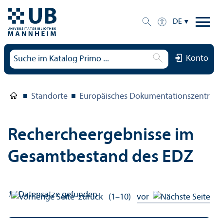
DE
Konto
Standorte
Europäisches Dokumentations­zentru
Rechercheergebnisse im
Gesamtbestand des EDZ
11
Datensätze gefunden
zurück
(1–10)
vor