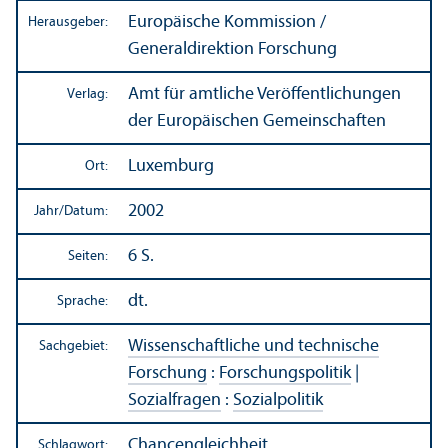
Europäische Kommission /
Herausgeber:
Generaldirektion Forschung
Amt für amtliche Veröffentlichungen
Verlag:
der Europäischen Gemeinschaften
Luxemburg
Ort:
2002
Jahr/
Datum:
6 S.
Seiten:
dt.
Sprache:
Wissenschaft­liche und technische
Sachgebiet:
Forschung
:
Forschungs­politik
|
Sozialfragen
:
Sozialpolitik
Chancen­gleich­heit
Schlagwort: