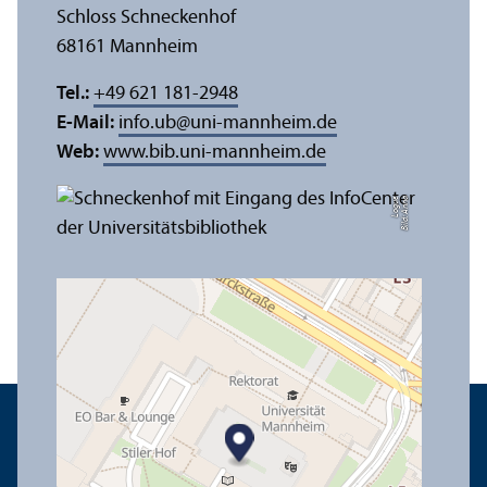
Schloss Schneckenhof
68161 Mannheim
Tel.:
+49 621 181-2948
E-Mail:
info.ub
@
uni-mannheim.de
Web:
www.bib.uni-mannheim.de
e
Bil
d:
A
n
n
a
L
o
g
u