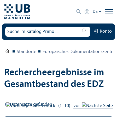
DE
Konto
Standorte
Europäisches Dokumentations­zentru
Rechercheergebnisse im
Gesamtbestand des EDZ
15
Datensätze gefunden
zurück
(1–10)
vor