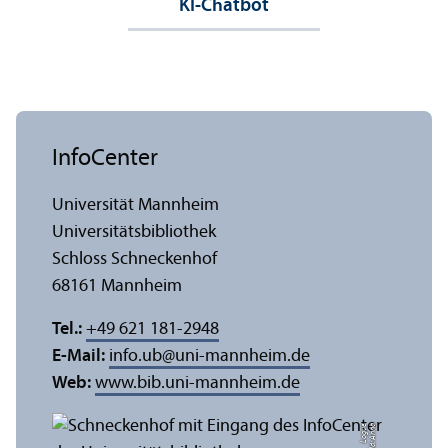
KI-Chatbot
InfoCenter
Universität Mannheim
Universitäts­bibliothek
Schloss Schneckenhof
68161 Mannheim
Tel.:
+49 621 181-2948
E-Mail:
info.ub
@
uni-mannheim.de
Web:
www.bib.uni-mannheim.de
e
Bil
d:
A
n
n
a
L
o
g
u