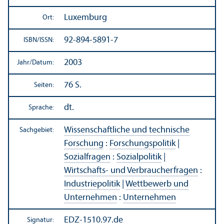
Luxemburg
Ort:
92-894-5891-7
ISBN/
ISSN:
2003
Jahr/
Datum:
76 S.
Seiten:
dt.
Sprache:
Wissenschaft­liche und technische
Sachgebiet:
Forschung
:
Forschungs­politik
|
Sozialfragen
:
Sozialpolitik
|
Wirtschafts- und Verbraucherfragen
:
Industriepolitik
|
Wettbewerb und
Unter­nehmen
:
Unter­nehmen
EDZ-1510.97.de
Signatur: