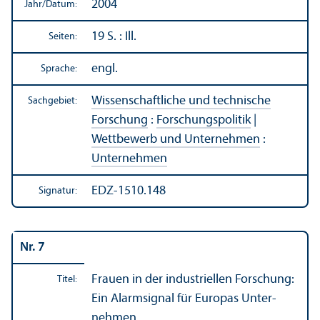
2004
Jahr/
Datum:
19 S. : Ill.
Seiten:
engl.
Sprache:
Wissenschaft­liche und technische
Sachgebiet:
Forschung
:
Forschungs­politik
|
Wettbewerb und Unter­nehmen
:
Unter­nehmen
EDZ-1510.148
Signatur:
Nr. 7
Frauen in der industriellen Forschung:
Titel:
Ein Alarmsignal für Europas Unter­
nehmen