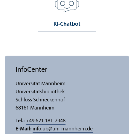
KI-Chatbot
InfoCenter
Universität Mannheim
Universitäts­bibliothek
Schloss Schneckenhof
68161 Mannheim
Tel.:
+49 621 181-2948
E-Mail:
info.ub
@
uni-mannheim.de