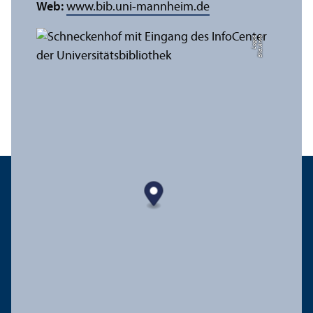
Web:
www.bib.uni-mannheim.de
e
Bil
d:
A
n
n
a
L
o
g
u