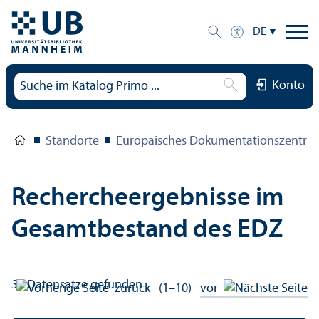
DE
Konto
Standorte
Europäisches Dokumentations­zentru
Rechercheergebnisse im
Gesamtbestand des EDZ
31
Datensätze gefunden
zurück
(1–10)
vor