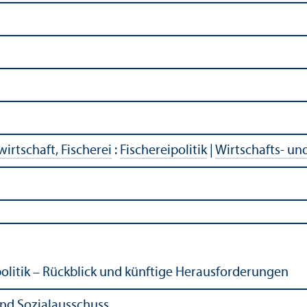
irtschaft, Fischerei
:
Fischereipolitik
|
Wirtschafts- un
litik – Rückblick und künftige Herausforderungen
nd Sozial­ausschuss