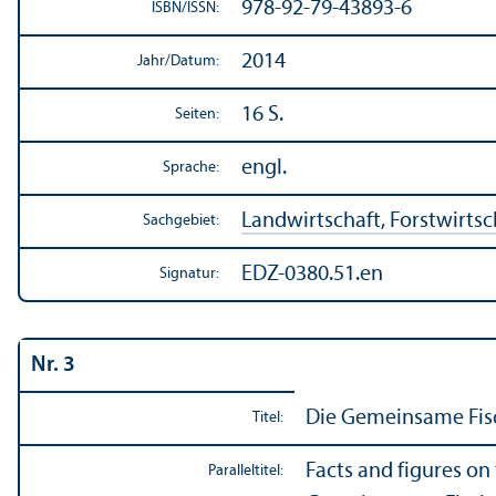
978-92-79-43893-6
ISBN/
ISSN:
2014
Jahr/
Datum:
16 S.
Seiten:
engl.
Sprache:
Landwirtschaft, Forstwirtsch
Sachgebiet:
EDZ-0380.51.en
Signatur:
Nr. 3
Die Gemeinsame Fisch
Titel:
Facts and figures on 
Paralleltitel: