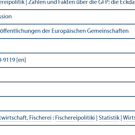
eipolitik | Zahlen und Fakten über die GFP: die Eckd
ssion
röffentlichungen der Europäischen Gemeinschaften
0-9119 [en]
wirtschaft, Fischerei
:
Fischereipolitiki
|
Statistik
|
Wirt