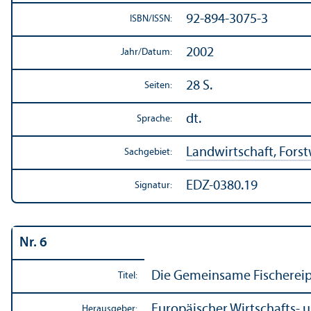
92-894-3075-3
ISBN/
ISSN:
2002
Jahr/
Datum:
28 S.
Seiten:
dt.
Sprache:
Landwirtschaft, Forstw
Sachgebiet:
EDZ-0380.19
Signatur:
Nr. 6
Die Gemeinsame Fischereipo
Titel:
Europäischer Wirtschafts- u
Herausgeber: