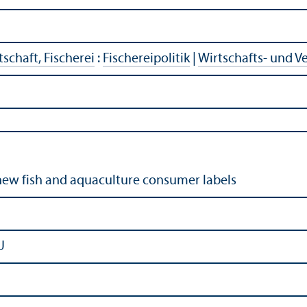
schaft, Fischerei
:
Fischereipolitik
|
Wirtschafts- und V
 new fish and aquaculture consumer labels
U