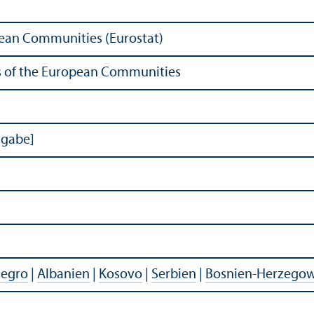
opean Communities (Eurostat)
ons of the European Communities
sgabe]
egro
|
Albanien
|
Kosovo
|
Serbien
|
Bosnien-Herzego