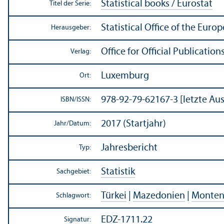
Statistical books / Eurostat
Titel der Serie:
Statistical Office of the Eur
Herausgeber:
Office for Official Publicati
Verlag:
Luxemburg
Ort:
978-92-79-62167-3 [letzte Au
ISBN/
ISSN:
2017 (Startjahr)
Jahr/
Datum:
Jahresbericht
Typ:
Statistik
Sachgebiet:
Türkei
|
Mazedonien
|
Monten
Schlagwort:
EDZ-1711.22
Signatur: