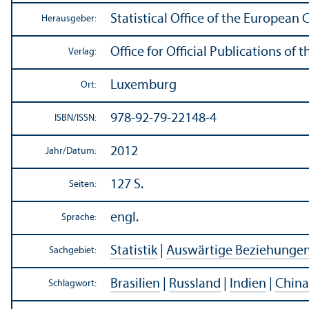
Statistical Office of the European
Herausgeber:
Office for Official Publications o
Verlag:
Luxemburg
Ort:
978-92-79-22148-4
ISBN/
ISSN:
2012
Jahr/
Datum:
127 S.
Seiten:
engl.
Sprache:
Statistik
|
Auswärtige Beziehunge
Sachgebiet:
Brasilien
|
Russland
|
Indien
|
China
Schlagwort: